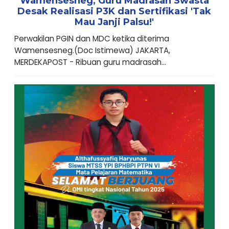
Wamensesneg, Guru Madrasah Swasta
Desak Realisasi P3K dan Sertifikasi 'Tak
Mau Janji Palsu!'
Perwakilan PGIN dan MDC ketika diterima
Wamensesneg.(Doc Istimewa) JAKARTA,
MERDEKAPOST - Ribuan guru madrasah...