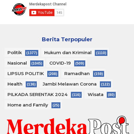
Berita Terpopuler
Politik
Hukum dan Kriminal
(1377)
(1110)
Nasional
COVID-19
(1045)
(509)
LIPSUS POLITIK
Ramadhan
(208)
(159)
Health
Jambi Melawan Corona
(136)
(122)
PILKADA SERENTAK 2024
Wisata
(116)
(80)
Home and Family
(25)