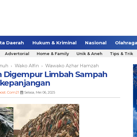
ita Daerah
Hukum & Kriminal
Nasional
Olahrag
Advertorial
Home & Family
Unik & Aneh
Tips & Trik
enuh
Wako Alfin
Wawako Azhar Hamzah
›
›
uh Digempur Limbah Sampah
kepanjangan
ost.Com21
Selasa, Mei 06, 2025