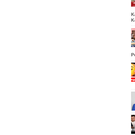
K
K
P