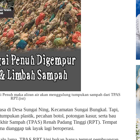
gai Penuh maka aliran air akan menggulung tumpukan sampah dari TPAS
RPT.(ist)
biasa di Desa Sungai Ning, Kecamatan Sungai Bungkal. Tapi,
 tumpukan plastik, pecahan botol, potongan kasur, serta bau
 Akhir Sampah (TPAS) Renah Padang Tinggi (RPT). Tempat
 dianggap tak layak lagi beroperasi.
terlalu lama, TPAS RPT kini bukan hanya tempat pembuangan