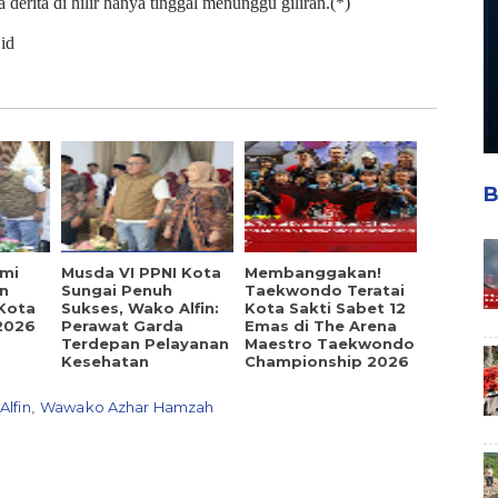
 derita di hilir hanya tinggal menunggu giliran.(*)
.id
B
smi
Musda VI PPNI Kota
Membanggakan!
n
Sungai Penuh
Taekwondo Teratai
Kota
Sukses, Wako Alfin:
Kota Sakti Sabet 12
2026
Perawat Garda
Emas di The Arena
Terdepan Pelayanan
Maestro Taekwondo
Kesehatan
Championship 2026
Alfin
Wawako Azhar Hamzah
,