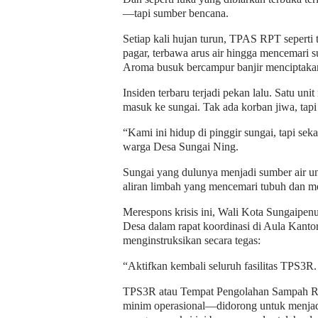
—tapi sumber bencana.
Setiap kali hujan turun, TPAS RPT seperti
pagar, terbawa arus air hingga mencemari s
Aroma busuk bercampur banjir menciptakan 
Insiden terbaru terjadi pekan lalu. Satu un
masuk ke sungai. Tak ada korban jiwa, tap
“Kami ini hidup di pinggir sungai, tapi se
warga Desa Sungai Ning.
Sungai yang dulunya menjadi sumber air u
aliran limbah yang mencemari tubuh dan me
Merespons krisis ini, Wali Kota Sungaipe
Desa dalam rapat koordinasi di Aula Kanto
menginstruksikan secara tegas:
“Aktifkan kembali seluruh fasilitas TPS3R.
TPS3R atau Tempat Pengolahan Sampah Re
minim operasional—didorong untuk menjad