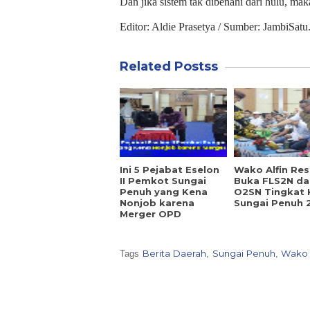
Dan jika sistem tak dibenahi dari hulu, maka
Editor: Aldie Prasetya / Sumber: JambiSatu
Related Postss
Ini 5 Pejabat Eselon
Wako Alfin Re
II Pemkot Sungai
Buka FLS2N da
Penuh yang Kena
O2SN Tingkat 
Nonjob karena
Sungai Penuh 
Merger OPD
Berita Daerah
Sungai Penuh
Wako 
Tags
,
,