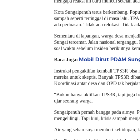
mengapa reaksi ini baru muncul setelah ada 
Kota Sungaipenuh terus berkembang. Popula
sampah seperti tertinggal di masa lalu. TP
ada perluasan. Tidak ada relokasi. Tidak ada 
Sementara di lapangan, warga desa menjadi 
Sungai tercemar. Jalan nasional terganggu
soal waktu sebelum insiden berikutnya kemba
Mobil Dirut PDAM Sun
Baca Juga:
Instruksi pengaktifan kembali TPS3R bisa 
mereka untuk skeptis. Banyak TPS3R dibangu
Koordinasi antar desa dan OPD tak berjala
“Bukan hanya aktifkan TPS3R, tapi juga be
ujar seorang warga.
Sungaipenuh pernah bangga pada airnya. P
mengelilingi. Tapi kini, krisis sampah men
Air yang seharusnya memberi kehidupan, k