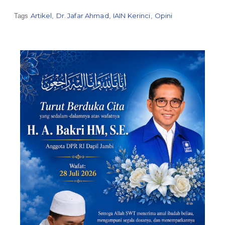
Artikel
Dr. Jafar Ahmad
IAIN Kerinci
Opini
Tags
,
,
,