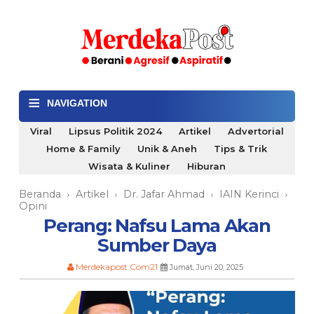
≡
NAVIGATION
Viral
Lipsus Politik 2024
Artikel
Advertorial
Home & Family
Unik & Aneh
Tips & Trik
Wisata & Kuliner
Hiburan
Beranda
Artikel
Dr. Jafar Ahmad
IAIN Kerinci
›
›
›
›
Opini
Perang: Nafsu Lama Akan
Sumber Daya
Merdekapost.Com21
Jumat, Juni 20, 2025