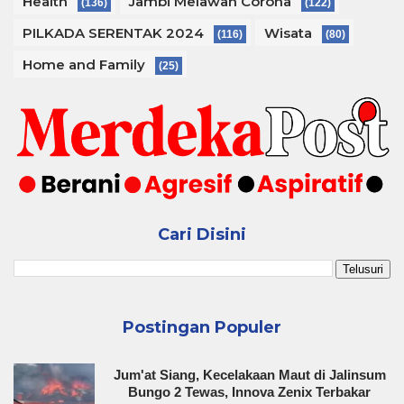
Health
Jambi Melawan Corona
(136)
(122)
PILKADA SERENTAK 2024
Wisata
(116)
(80)
Home and Family
(25)
Cari Disini
Postingan Populer
Jum'at Siang, Kecelakaan Maut di Jalinsum
Bungo 2 Tewas, Innova Zenix Terbakar