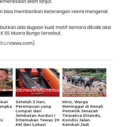
meriksaan lebih lanjut.
lum bisa memberikan keterangan resmi mengenai
tkan ada dugaan kuat motif asmara dibalik aksi
K SS Muara Bungo tersebut.
news.com)
ibun
okat
Setelah 3 Hari,
Miris, Warga
sangka
Perempuan yang
Meninggal di Renah
Lompat dari
Pemetik Jenazah
Jembatan Aurduri I
Terpaksa Ditandu,
ni
Ditemukan Tewas 20
Kondisi Jalan
KM dari Lokasi
Kembali Jadi