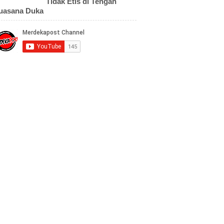
Tidak Etis di Tengah
uasana Duka