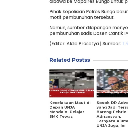
dibawa ke Mapolres Bungo untuk pe
Pihak kepolisian Polres Bungo be
motif pembunuhan tersebut.
Namun, sumber dilapangan menyebu
pembunuhan sadis Dosen Cantik IA
(Editor: Aldie Prasetya | Sumber:
Tr
Related Postss
Kecelakaan Maut di
Sosok DR Adv
Depan UNJA
yang Jadi Ter
Mendalo, Pelajar
Bareng Febrie
SMK Tewas
Adriansyah,
Ternyata Alum
UNJA Juga, Ini