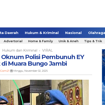
ita Daerah
Hukum & Kriminal
Nasional
Olahrag
Advertorial
Home & Family
Unik & Aneh
Tips & Trik
Hukum dan Kriminal
VIRAL
›
›
, Oknum Polisi Pembunuh EY
 di Muara Bungo Jambi
.Com21
Minggu, November 02, 2025