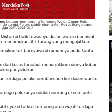
ang Netizen memposting Tampang Waldi, Oknum Polisi
ungo Jambi. Pelaku sudah diamankan Polres Bungo pada
nggu 02/11/2025.(ist)
 Misteri di balik tewasnya dosen wanita berinisial
lai menemukan titik terang yang mengejutkan.
itemukan tak bernyawa di rumahnya pada Sabtu
n dari kasus tersebut menunjukkan adanya kabar
okus penyelidikan.
an terduga pelaku pembunuhan keji dosen wanita
terduga pelakunya adalah seorang oknum polisi
blik yakni terkait tampang atau wajah terduga
ersebut.