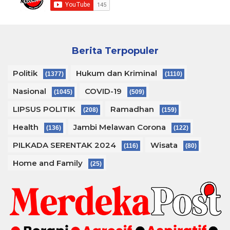
Berita Terpopuler
Politik
Hukum dan Kriminal
(1377)
(1110)
Nasional
COVID-19
(1045)
(509)
LIPSUS POLITIK
Ramadhan
(208)
(159)
Health
Jambi Melawan Corona
(136)
(122)
PILKADA SERENTAK 2024
Wisata
(116)
(80)
Home and Family
(25)