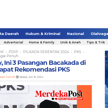
ita Daerah
Hukum & Kriminal
Nasional
Olahrag
Advertorial
Home & Family
Unik & Aneh
Tips & Trik
IK
PDIP
PILKADA SERENTAK 2024
PKS
›
›
›
›
gai Penuh
, Ini 3 Pasangan Bacakada di
Dapat Rekomendasi PKS
post.Com21
Selasa, Juli 16, 2024