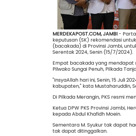
MERDEKAPOST.COM, JAMBI
- Parta
keputusan (SK) rekomendasi untu
(bacakada) di Provinsi Jambi, unt
Serentak 2024, Senin (15/7/2024).
Empat bacakada yang mendapat rek
Pilwako Sungai Penuh, Pilkada Tanj
"InsyaAllah hari ini, Senin, 15 Ju
kabupaten," kata Mustaharuddin, S
Di Pilkada Merangin, PKS resmi m
Ketua DPW PKS Provinsi Jambi, He
kepada Abdul Khafidh Moein.
Sementara M. Syukur tak dapat had
tak dapat ditinggalkan.