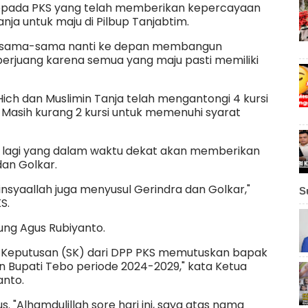
kepada PKS yang telah memberikan kepercayaan
nja untuk maju di Pilbup Tanjabtim.
ersama-sama nanti ke depan membangun
rjuang karena semua yang maju pasti memiliki
ich dan Muslimin Tanja telah mengantongi 4 kursi
i. Masih kurang 2 kursi untuk memenuhi syarat
ai lagi yang dalam waktu dekat akan memberikan
dan Golkar.
insyaallah juga menyusul Gerindra dan Golkar,"
S
S.
ung Agus Rubiyanto.
t Keputusan (SK) dari DPP PKS memutuskan bapak
n Bupati Tebo periode 2024-2029," kata Ketua
anto.
. "Alhamdulillah sore hari ini, saya atas nama