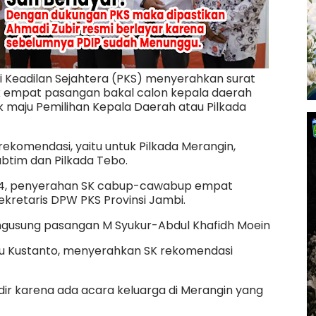
i Keadilan Sejahtera (PKS) menyerahkan surat
k empat pasangan bakal calon kepala daerah
uk maju Pemilihan Kepala Daerah atau Pilkada
omendasi, yaitu untuk Pilkada Merangin,
abtim dan Pilkada Tebo.
li 2024, penyerahan SK cabup-cawabup empat
ekretaris DPW PKS Provinsi Jambi.
engusung pasangan M Syukur-Abdul Khafidh Moein
ru Kustanto, menyerahkan SK rekomendasi
ir karena ada acara keluarga di Merangin yang