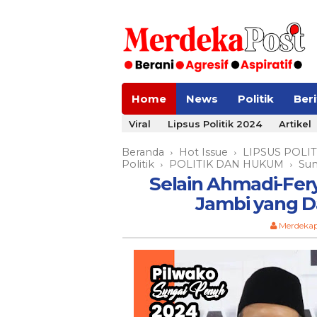
Home
News
Politik
Ber
Viral
Lipsus Politik 2024
Artikel
Beranda
Hot Issue
LIPSUS POLIT
›
›
Politik
POLITIK DAN HUKUM
Sun
›
›
Selain Ahmadi-Fery
Jambi yang 
Merdeka