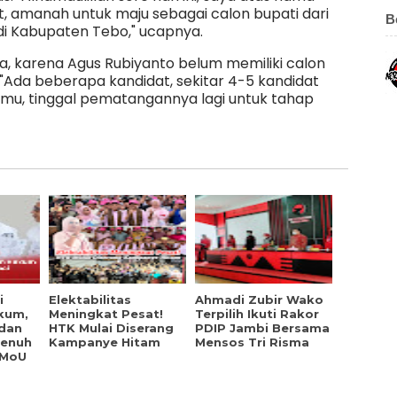
t, amanah untuk maju sebagai calon bupati dari
B
i Kabupaten Tebo," ucapnya.
ja, karena Agus Rubiyanto belum memiliki calon
"Ada beberapa kandidat, sekitar 4-5 kandidat
emu, tinggal pematangannya lagi untuk tahap
i
Elektabilitas
Ahmadi Zubir Wako
kum,
Meningkat Pesat!
Terpilih Ikuti Rakor
 dan
HTK Mulai Diserang
PDIP Jambi Bersama
Penuh
Kampanye Hitam
Mensos Tri Risma
 MoU