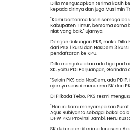
Dilla mengucapkan terima kasih 
kepada dirinya dan juga Muslimin Ta
"Kami berterima kasih semoga b
Kabupaten Timur, bersama sama be
niat yang baik," ujarnya.
Dengan dukungan PKS, maka Dilla H
dari PKS 1 kursi dan NasDem 3 kurs
pendaftaran ke KPU.
Dilla mengaku akan ada tiga part
SK, yaitu PDI Perjuangan, Gerindra 
"Selain PKS ada NasDem, ada PDIP, 
ujarnya seusai menerima SK dari PK
Di Pilkada Tebo, PKS resmi mengus
"Hari ini kami menyampaikan Sura
Agus Rubiyanto sebagai bakal calo
DPW PKS Provinsi Jambi, Heru Kust
SK dukungan diterima langsung Agus