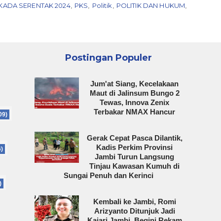
LKADA SERENTAK 2024
PKS
Politik
POLITIK DAN HUKUM
,
,
,
,
Postingan Populer
Jum'at Siang, Kecelakaan
Maut di Jalinsum Bungo 2
Tewas, Innova Zenix
Terbakar NMAX Hancur
09)
Gerak Cepat Pasca Dilantik,
Kadis Perkim Provinsi
6)
Jambi Turun Langsung
Tinjau Kawasan Kumuh di
Sungai Penuh dan Kerinci
)
Kembali ke Jambi, Romi
Arizyanto Ditunjuk Jadi
Kajari Jambi, Begini Rekam