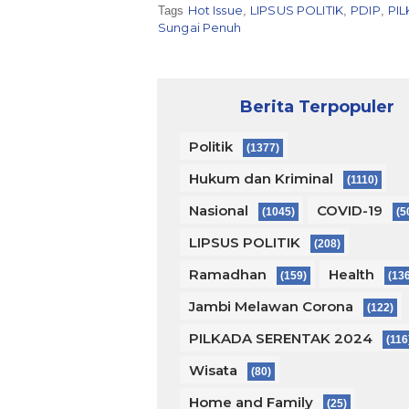
Hot Issue
LIPSUS POLITIK
PDIP
PI
Tags
,
,
,
Sungai Penuh
Berita Terpopuler
Politik
(1377)
Hukum dan Kriminal
(1110)
Nasional
COVID-19
(1045)
(5
LIPSUS POLITIK
(208)
Ramadhan
Health
(159)
(13
Jambi Melawan Corona
(122)
PILKADA SERENTAK 2024
(116
Wisata
(80)
Home and Family
(25)