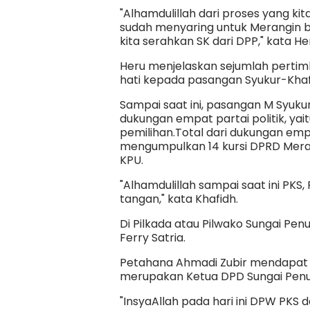
"Alhamdulillah dari proses yang kita
sudah menyaring untuk Merangin ba
kita serahkan SK dari DPP," kata He
Heru menjelaskan sejumlah perti
hati kepada pasangan Syukur-Khaf
Sampai saat ini, pasangan M Syuku
dukungan empat partai politik, ya
pemilihan.Total dari dukungan empa
mengumpulkan 14 kursi DPRD Mera
KPU.
"Alhamdulillah sampai saat ini PKS
tangan," kata Khafidh.
Di Pilkada atau Pilwako Sungai P
Ferry Satria.
Petahana Ahmadi Zubir mendapat
merupakan Ketua DPD Sungai Penuh,
"InsyaAllah pada hari ini DPW PKS