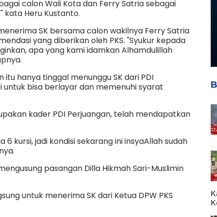
gai calon Wali Kota dan Ferry Satria sebagai
" kata Heru Kustanto.
menerima SK bersama calon wakilnya Ferry Satria
endasi yang diberikan oleh PKS. "Syukur kepada
ginkan, apa yang kami idamkan Alhamdulillah
apnya.
n itu hanya tinggal menunggu SK dari PDI
B
si untuk bisa berlayar dan memenuhi syarat
upakan kader PDI Perjuangan, telah mendapatkan
a 6 kursi, jadi kondisi sekarang ini insyaAllah sudah
rnya.
i mengusung pasangan Dilla Hikmah Sari-Muslimin
K
angsung untuk menerima SK dari Ketua DPW PKS
K