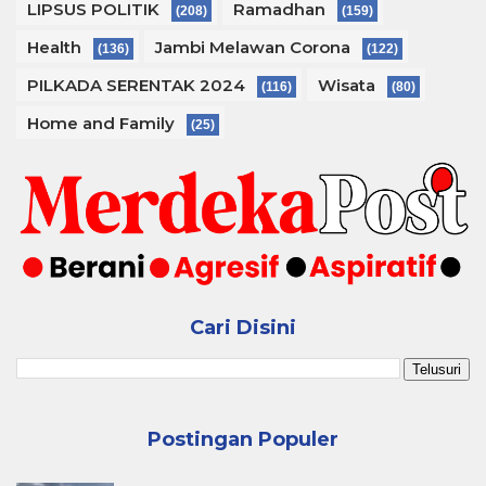
LIPSUS POLITIK
Ramadhan
(208)
(159)
Health
Jambi Melawan Corona
(136)
(122)
PILKADA SERENTAK 2024
Wisata
(116)
(80)
Home and Family
(25)
Cari Disini
Postingan Populer