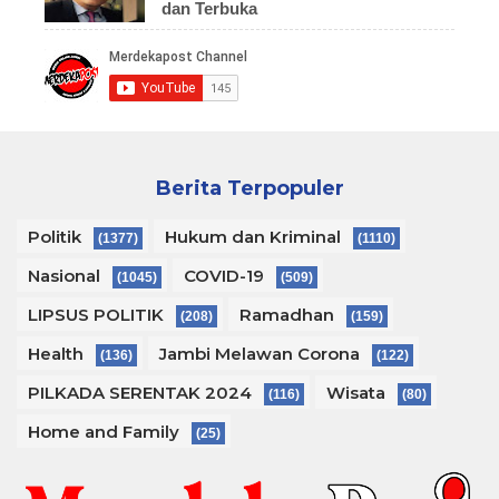
dan Terbuka
Berita Terpopuler
Politik
Hukum dan Kriminal
(1377)
(1110)
Nasional
COVID-19
(1045)
(509)
LIPSUS POLITIK
Ramadhan
(208)
(159)
Health
Jambi Melawan Corona
(136)
(122)
PILKADA SERENTAK 2024
Wisata
(116)
(80)
Home and Family
(25)