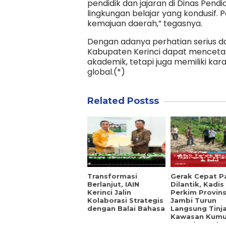
pendidik dan jajaran di Dinas Pen
lingkungan belajar yang kondusif. 
kemajuan daerah,” tegasnya.
Dengan adanya perhatian serius d
Kabupaten Kerinci dapat mencetak
akademik, tetapi juga memiliki kar
global.(*)
Related Postss
Transformasi
Gerak Cepat P
Berlanjut, IAIN
Dilantik, Kadis
Kerinci Jalin
Perkim Provins
Kolaborasi Strategis
Jambi Turun
dengan Balai Bahasa
Langsung Tinj
Kawasan Kumu
Sungai Penuh 