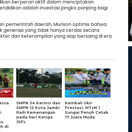
didikan berperan aktif dalam menciptakan
Pendidikan adalah investasi jangka panjang bagi
ari pemerintah daerah, Murison optimis bahwa
 generasi yang tidak hanya cerdas secara
akter dan keterampilan yang siap bersaing di era
asca
SMPN 34 Kerinci dan
Kembali Ukir
SMPN 12 Kota Jambi
Prestasi, MTsN 1
i
Raih Kemenangan
Sungai Penuh Cetak
pada Hari Ketiga
17 Juara Muda
au
JSFL
h di
dan