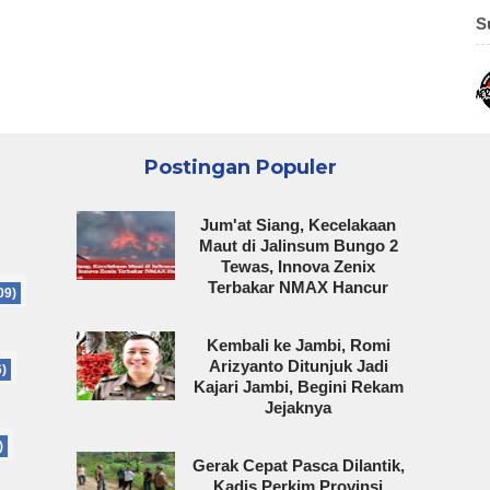
S
Postingan Populer
Jum'at Siang, Kecelakaan
Maut di Jalinsum Bungo 2
Tewas, Innova Zenix
Terbakar NMAX Hancur
09)
Kembali ke Jambi, Romi
Arizyanto Ditunjuk Jadi
6)
Kajari Jambi, Begini Rekam
Jejaknya
)
Gerak Cepat Pasca Dilantik,
Kadis Perkim Provinsi