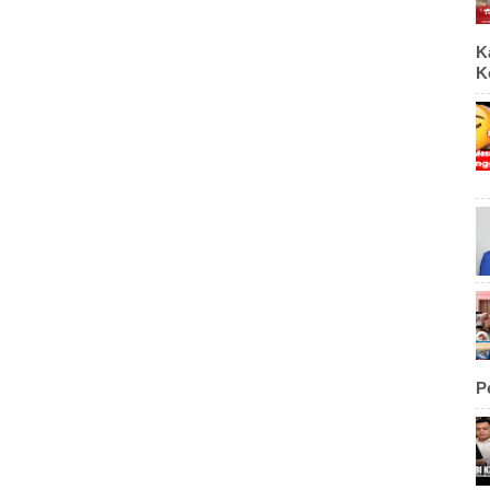
K
K
P