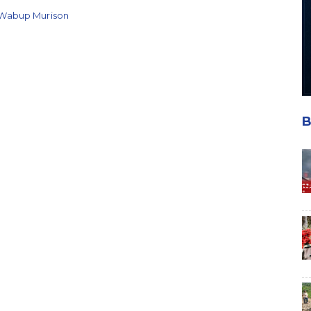
Wabup Murison
B