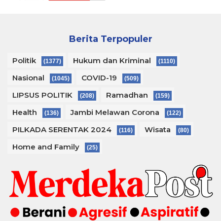
Berita Terpopuler
Politik
Hukum dan Kriminal
(1377)
(1110)
Nasional
COVID-19
(1045)
(509)
LIPSUS POLITIK
Ramadhan
(208)
(159)
Health
Jambi Melawan Corona
(136)
(122)
PILKADA SERENTAK 2024
Wisata
(116)
(80)
Home and Family
(25)