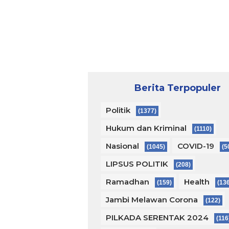
Berita Terpopuler
Politik
(1377)
Hukum dan Kriminal
(1110)
Nasional
COVID-19
(1045)
(5
LIPSUS POLITIK
(208)
Ramadhan
Health
(159)
(13
Jambi Melawan Corona
(122)
PILKADA SERENTAK 2024
(116