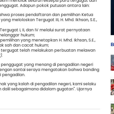
akim menolak seluruh eksepsi para tergugat dan
ggugat. Adapun pokok putusan antara lain:
hwa proses pendaftaran dan pemilihan Ketua
ng meloloskan Tergugat III, H. Mhd. Ikhsan, S.E.,
gugat I, II, dan IV melalui surat pernyataan
melanggar hukum;
emilihan yang menetapkan H. Mhd. Ikhsan, S.E.,
B
idak sah dan cacat hukum;
tergugat telah melakukan perbuatan melawan
)
.
ku penggugat yang menang di pengadilan negeri
 dengan santai seraya mengatakan bahwa banding
i pengadilan.
ak yang kalah di pengadilan negeri, kami selaku
alil sebagaimana didalam gugatan". Ujarnya