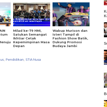
K
K
AIN
Milad ke-79 HMI,
Wabup Murison dan
ntum
Satukan Semangat
Isteri Tampil di
Ikhtiar Cetak
Fashion Show Batik,
Menuju
Kepemimpinan Masa
Dukung Promosi
S
Depan
Budaya Jambi
us
Pendidikan
STIA Nusa
,
,
B