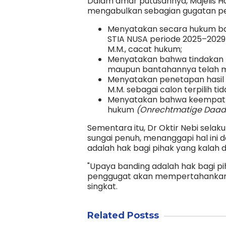
Dalam amar putusannya, Majelis H
mengabulkan sebagian gugatan pen
Menyatakan secara hukum ba
STIA NUSA periode 2025–2029 ya
M.M., cacat hukum;
Menyatakan bahwa tindakan Ter
maupun bantahannya telah 
Menyatakan penetapan hasil p
M.M. sebagai calon terpilih t
Menyatakan bahwa keempat 
hukum
(Onrechtmatige Daad
Sementara itu, Dr Oktir Nebi sela
sungai penuh, menanggapi hal ini
adalah hak bagi pihak yang kalah d
"Upaya banding adalah hak bagi pih
penggugat akan mempertahankan d
singkat.
Related Postss