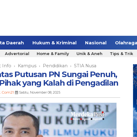
ita Daerah
Hukum & Kriminal
Nasional
Olahrag
Advertorial
Home & Family
Unik & Aneh
Tips & Trik
 Info
Kampus
Pendidikan
STIA Nusa
›
›
›
tas Putusan PN Sungai Penuh,
i Pihak yang Kalah di Pengadilan
t.Com21
Sabtu, November 08, 2025