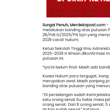
Sungai Penuh, Merdekapost.com
– 
melakukan banding atas putusan P
28/Pdt.G/2025/PN Spn yang menya
2029 cacat hukum;
Ketua Sekolah Tinggi Ilmu Administ
2025–2029 H Ikhsan dikonfirmasi 
putusan ini.
“Iya ini belum final. Masih ada band
Kuasa Hukum para tergugat, Aang 
merupakan awal. Masih panjang pro
banding atas putusan yang menuru
“Di persidangan sudah kami jelaska
satu orang senat itu habis masa jab
orang senat. Dari 8 orang senat, 5
Ini kan sudah sesuai,” katanya.