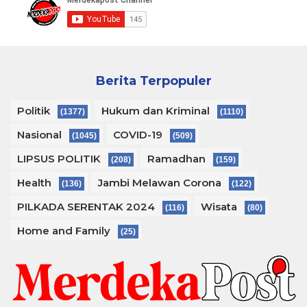
Berita Terpopuler
Politik
Hukum dan Kriminal
(1377)
(1110)
Nasional
COVID-19
(1045)
(509)
LIPSUS POLITIK
Ramadhan
(208)
(159)
Health
Jambi Melawan Corona
(136)
(122)
PILKADA SERENTAK 2024
Wisata
(116)
(80)
Home and Family
(25)