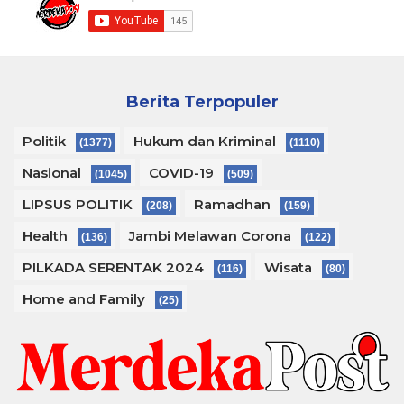
Berita Terpopuler
Politik
Hukum dan Kriminal
(1377)
(1110)
Nasional
COVID-19
(1045)
(509)
LIPSUS POLITIK
Ramadhan
(208)
(159)
Health
Jambi Melawan Corona
(136)
(122)
PILKADA SERENTAK 2024
Wisata
(116)
(80)
Home and Family
(25)