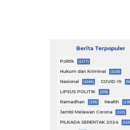
Berita Terpopuler
Politik
(1377)
Hukum dan Kriminal
(1110)
Nasional
COVID-19
(1045)
(5
LIPSUS POLITIK
(208)
Ramadhan
Health
(159)
(13
Jambi Melawan Corona
(122)
PILKADA SERENTAK 2024
(116