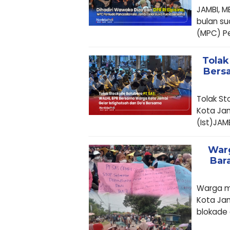
JAMBI, 
bulan su
(MPC) P
Tolak
Bersa
Tolak St
Kota Jam
(Ist)JAMBI
Warg
Bar
Warga me
Kota Ja
blokade d