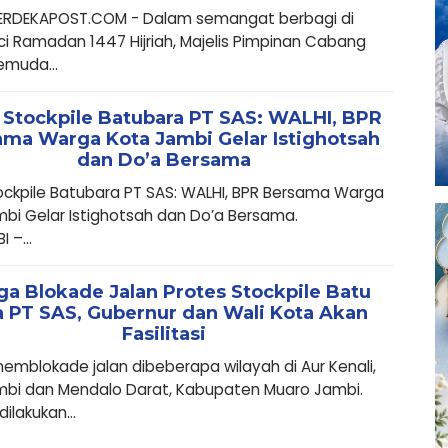
MERDEKAPOST.COM - Dalam semangat berbagi di
ci Ramadan 1447 Hijriah, Majelis Pimpinan Cabang
emuda...
 Stockpile Batubara PT SAS: WALHI, BPR
ma Warga Kota Jambi Gelar Istighotsah
dan Do’a Bersama
ockpile Batubara PT SAS: WALHI, BPR Bersama Warga
bi Gelar Istighotsah dan Do’a Bersama.
 –...
a Blokade Jalan Protes Stockpile Batu
a PT SAS, Gubernur dan Wali Kota Akan
Fasilitasi
mblokade jalan dibeberapa wilayah di Aur Kenali,
mbi dan Mendalo Darat, Kabupaten Muaro Jambi.
ilakukan...