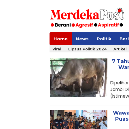
Home
News
Politik
Ber
Viral
Lipsus Politik 2024
Artikel
7 Tahu
War
Dipeliha
Jambi Di
(Istimew
Wawak
Puas