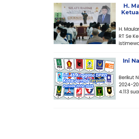
H. Ma
Ketua
H. Maula
RT Se Ke
istimewa
Ini 
Berikut
2024-202
4.113 suar