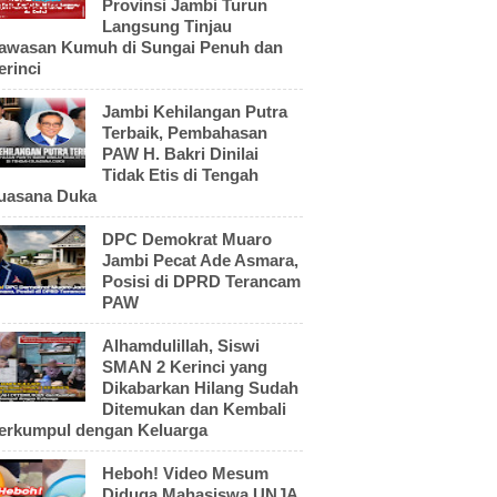
Provinsi Jambi Turun
Langsung Tinjau
awasan Kumuh di Sungai Penuh dan
erinci
Jambi Kehilangan Putra
Terbaik, Pembahasan
PAW H. Bakri Dinilai
Tidak Etis di Tengah
uasana Duka
DPC Demokrat Muaro
Jambi Pecat Ade Asmara,
Posisi di DPRD Terancam
PAW
Alhamdulillah, Siswi
SMAN 2 Kerinci yang
Dikabarkan Hilang Sudah
Ditemukan dan Kembali
erkumpul dengan Keluarga
Heboh! Video Mesum
Diduga Mahasiswa UNJA,