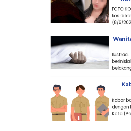
FOTO KOL
kos di k
(8/6/2024
Wanita
Ilustras
berinisi
belakang.
Kab
Kabar ba
dengan P
Kota (Pe