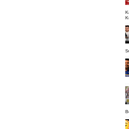
K
K
S
B