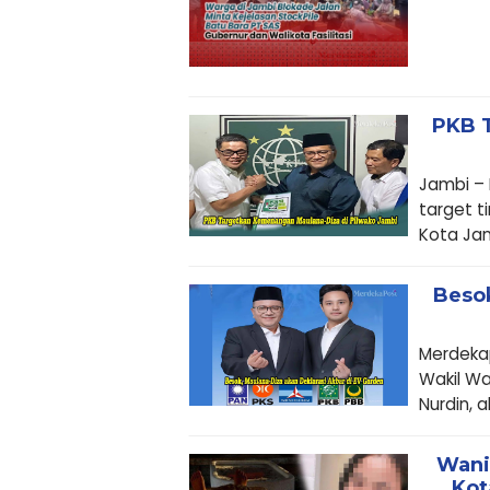
PKB 
Jambi –
target t
Kota Jamb
Besok
Merdeka
Wakil Wa
Nurdin, a
Wani
Kot