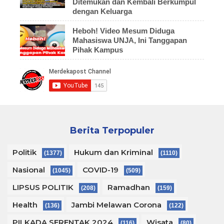
Ditemukan dan Kembali Berkumpul
dengan Keluarga
Heboh! Video Mesum Diduga
Mahasiswa UNJA, Ini Tanggapan
Pihak Kampus
Berita Terpopuler
Politik
Hukum dan Kriminal
(1377)
(1110)
Nasional
COVID-19
(1045)
(509)
LIPSUS POLITIK
Ramadhan
(208)
(159)
Health
Jambi Melawan Corona
(136)
(122)
PILKADA SERENTAK 2024
Wisata
(116)
(80)