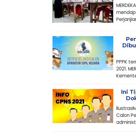
MERDEKA
mendapa
Perjanjian
Pen
Dibu
PPPK ter
2021. M
Kementer
Ini T
Dok
Ilustras
Calon Pe
administ