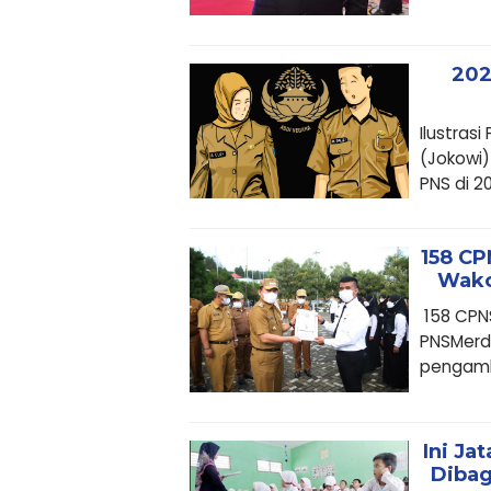
202
Ilustras
(Jokowi)
PNS di 202
158 CP
Wako
158 CPN
PNSMerd
pengambi
Ini Ja
Dibag