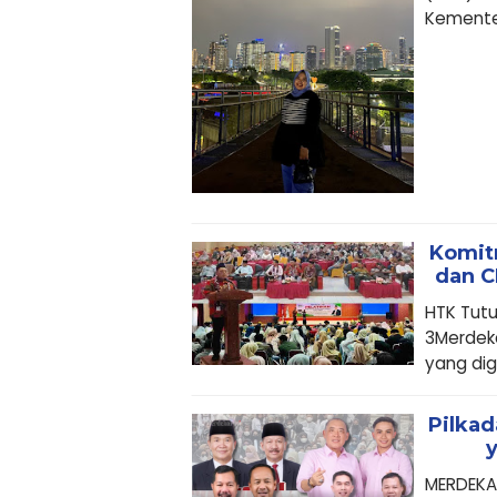
Kemente
Komit
dan C
HTK Tut
3Merdeka
yang dig
Pilkad
MERDEKAP