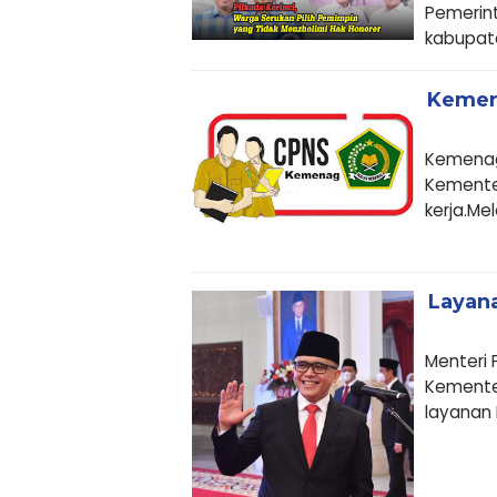
Pemerint
kabupate
Kemen
Kemenag
Kemente
kerja.Mel
Layana
Menteri
Kemente
layanan 