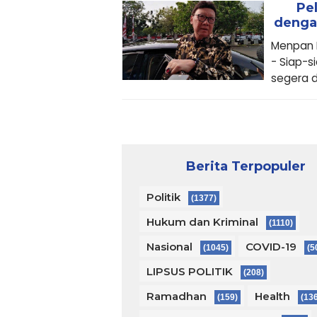
Pe
denga
Menpan 
- Siap-s
segera d
Berita Terpopuler
Politik
(1377)
Hukum dan Kriminal
(1110)
Nasional
COVID-19
(1045)
(5
LIPSUS POLITIK
(208)
Ramadhan
Health
(159)
(13