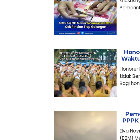
khususny
Pemerint
Hono
Waktu,
Honorer
tidak Be
Bagi hono
Peme
PPPK 
Elva No
(BBM) Me