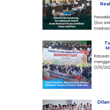
Real
Perwaki
(Doc Is
madrasah
Tu
M
Ratusan 
menggela
(1/10/202
Dilan