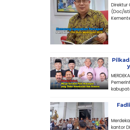
Direktur
(Doc/ist
Kemente
Pilkad
MERDEKAP
Pemerint
kabupate
Fadl
Merdekap
kantor D