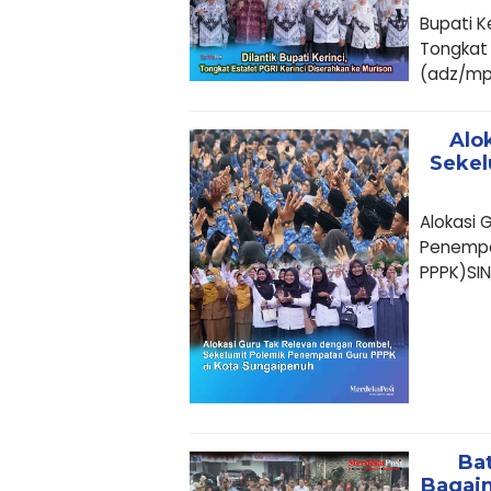
Bupati K
Tongkat 
(adz/mpc
Alo
Sekel
Alokasi 
Penempat
PPPK)SING
Ba
Bagaim