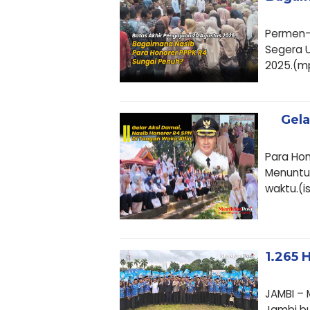
Permen-P
Segera U
2025.(mp
Gela
Para Hon
Menuntu
waktu.(i
1.265 
JAMBI – 
Jambi bu