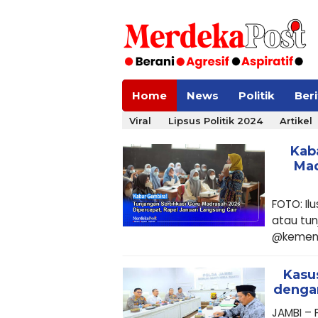
Home
News
Politik
Ber
Viral
Lipsus Politik 2024
Artikel
Kab
Mad
FOTO: Ilu
atau tun
@kemenag
Kasu
dengan
JAMBI –