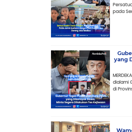
Persatua
pada Seni
Gube
yang 
MERDEKA
dialami 
di Provinsi
Wame