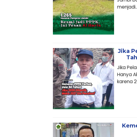
menjadi..
Jika P
Tah
Jika Pel
Hanya Ak
karena 20
Keme