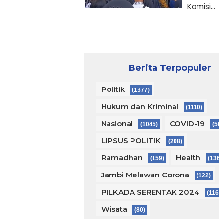
Komisi...
Berita Terpopuler
Politik
(1377)
Hukum dan Kriminal
(1110)
Nasional
COVID-19
(1045)
(5
LIPSUS POLITIK
(208)
Ramadhan
Health
(159)
(13
Jambi Melawan Corona
(122)
PILKADA SERENTAK 2024
(116
Wisata
(80)