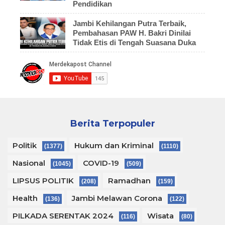
Pendidikan
Jambi Kehilangan Putra Terbaik,
Pembahasan PAW H. Bakri Dinilai
Tidak Etis di Tengah Suasana Duka
Berita Terpopuler
Politik
Hukum dan Kriminal
(1377)
(1110)
Nasional
COVID-19
(1045)
(509)
LIPSUS POLITIK
Ramadhan
(208)
(159)
Health
Jambi Melawan Corona
(136)
(122)
PILKADA SERENTAK 2024
Wisata
(116)
(80)