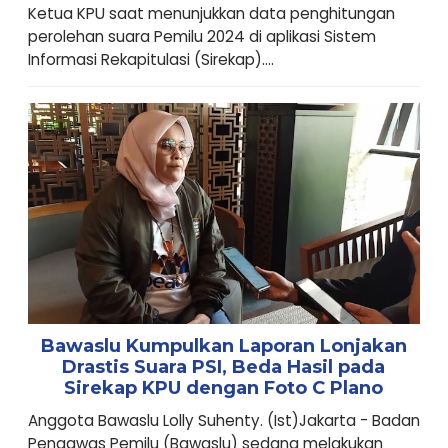
Ketua KPU saat menunjukkan data penghitungan
perolehan suara Pemilu 2024 di aplikasi Sistem
Informasi Rekapitulasi (Sirekap)....
Bawaslu Kumpulkan Laporan Lonjakan
Drastis Suara PSI, Beda Hasil pada
Sirekap KPU dengan Foto C Plano
Anggota Bawaslu Lolly Suhenty. (Ist)Jakarta - Badan
Pengawas Pemilu (Bawaslu) sedang melakukan