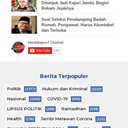
Ditunjuk Jadi Kajari Jambi, Begini
Rekam Jejaknya
Soal Seleksi Pendamping Bedah
Rumah. Pengamat: Harus Akuntabel
dan Terbuka
Berita Terpopuler
Politik
Hukum dan Kriminal
(1377)
(1110)
Nasional
COVID-19
(1045)
(509)
LIPSUS POLITIK
Ramadhan
(208)
(159)
Health
Jambi Melawan Corona
(136)
(122)